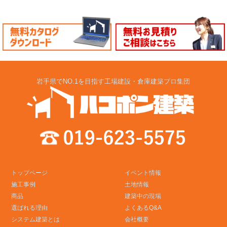
岩手県でNO.1を目指す工場建設・倉庫建築プロ集団
トップページ
イベント情報
施工事例
土地情報
商品
建築中の現場
選ばれる理由
よくあるQ&A
システム建築とは
会社概要